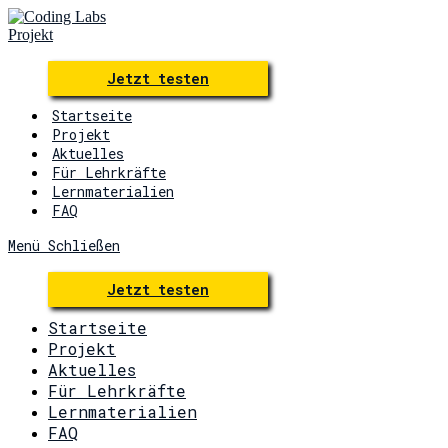
Zum
Inhalt
springen
Jetzt testen
Startseite
Projekt
Aktuelles
Für Lehrkräfte
Lernmaterialien
FAQ
Menü
Schließen
Jetzt testen
Startseite
Projekt
Aktuelles
Für Lehrkräfte
Lernmaterialien
FAQ